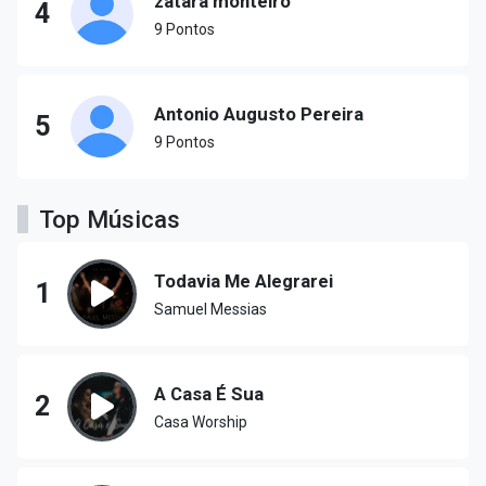
zatara monteiro
4
9 Pontos
Antonio Augusto Pereira
5
9 Pontos
Top Músicas
Todavia Me Alegrarei
1
Samuel Messias
A Casa É Sua
2
Casa Worship