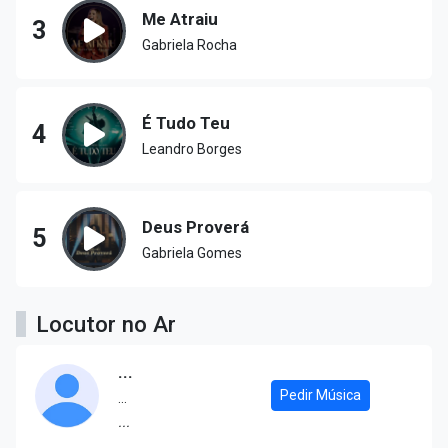
Me Atraiu
3
Gabriela Rocha
É Tudo Teu
4
Leandro Borges
Deus Proverá
5
Gabriela Gomes
Locutor no Ar
...
Pedir Música
...
...